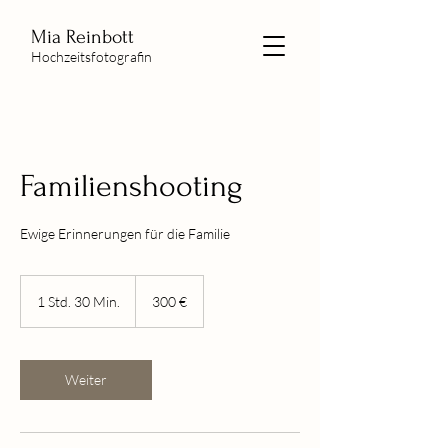
Mia Reinbott
Hochzeitsfotografin
Familienshooting
Ewige Erinnerungen für die Familie
300
Euro
1 Std. 30 Min.
1
300 €
S
t
d
3
Weiter
0
M
i