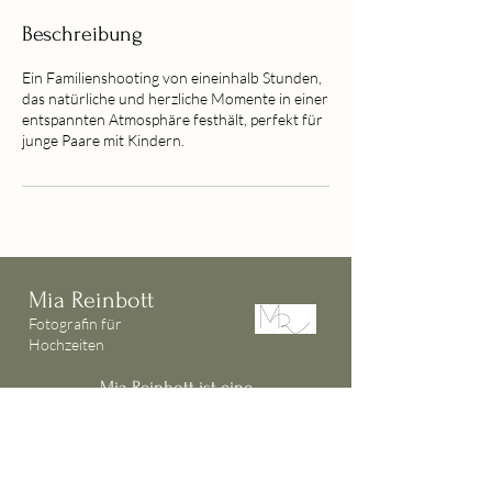
n
.
Beschreibung
Ein Familienshooting von eineinhalb Stunden,
das natürliche und herzliche Momente in einer
entspannten Atmosphäre festhält, perfekt für
junge Paare mit Kindern.
Mia Reinbott
Fotografin für
Hochzeiten
Mia Reinbott ist eine
Hochzeitsfotografin, die für ihre
warmen, authentischen und zeitlos
schönen Bildgeschichten bekannt ist.
Mit einem feinen Gespür für echte